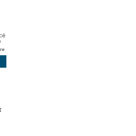
cé
m
re