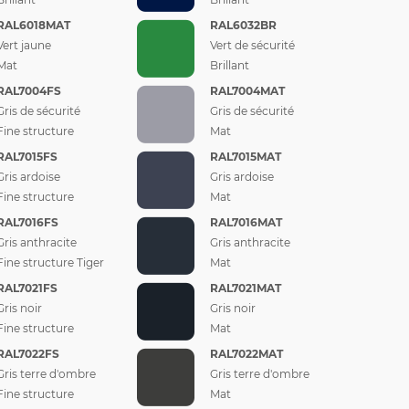
RAL6018MAT
RAL6032BR
Vert jaune
Vert de sécurité
Mat
Brillant
RAL7004FS
RAL7004MAT
Gris de sécurité
Gris de sécurité
Fine structure
Mat
RAL7015FS
RAL7015MAT
Gris ardoise
Gris ardoise
Fine structure
Mat
RAL7016FS
RAL7016MAT
Gris anthracite
Gris anthracite
Fine structure Tiger
Mat
RAL7021FS
RAL7021MAT
Gris noir
Gris noir
Fine structure
Mat
RAL7022FS
RAL7022MAT
Gris terre d'ombre
Gris terre d'ombre
Fine structure
Mat