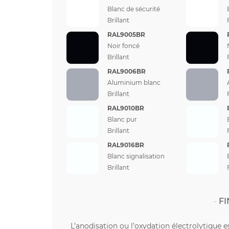
Blanc de sécurité
Brillant
RAL9005BR
Noir foncé
Brillant
RAL9006BR
Aluminium blanc
Brillant
RAL9010BR
Blanc pur
Brillant
RAL9016BR
Blanc signalisation
Brillant
FI
L’anodisation ou l’oxydation électrolytique e