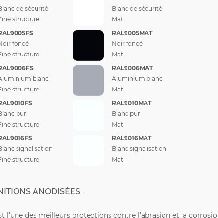
Blanc de sécurité
Blanc de sécurité
Fine structure
Mat
RAL9005FS
RAL9005MAT
Noir foncé
Noir foncé
Fine structure
Mat
RAL9006FS
RAL9006MAT
Aluminium blanc
Aluminium blanc
Fine structure
Mat
RAL9010FS
RAL9010MAT
Blanc pur
Blanc pur
Fine structure
Mat
RAL9016FS
RAL9016MAT
Blanc signalisation
Blanc signalisation
Fine structure
Mat
NITIONS ANODISÉES
st l’une des meilleurs protections contre l’abrasion et la corrosi