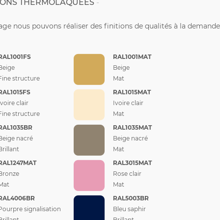
TIONS THERMOLAQUÉES
ge nous pouvons réaliser des finitions de qualités à la demande
RAL1001FS
RAL1001MAT
Beige
Beige
Fine structure
Mat
RAL1015FS
RAL1015MAT
Ivoire clair
Ivoire clair
Fine structure
Mat
RAL1035BR
RAL1035MAT
Beige nacré
Beige nacré
Brillant
Mat
RAL1247MAT
RAL3015MAT
Bronze
Rose clair
Mat
Mat
RAL4006BR
RAL5003BR
Pourpre signalisation
Bleu saphir
Brillant
Brillant