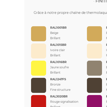
FINI
Grâce à notre propre chaîne de thermolaqua
RAL1001BR
Beige
Brillant
RAL1015BR
Ivoire clair
Brillant
RAL1016BR
Jaune soufre
Brillant
RAL1247FS
Bronze
Fine structure
RAL3020BR
Rouge signalisation
Brillant