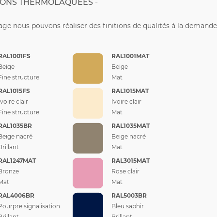
TIONS THERMOLAQUÉES
ge nous pouvons réaliser des finitions de qualités à la demande
RAL1001FS
RAL1001MAT
Beige
Beige
Fine structure
Mat
RAL1015FS
RAL1015MAT
Ivoire clair
Ivoire clair
Fine structure
Mat
RAL1035BR
RAL1035MAT
Beige nacré
Beige nacré
Brillant
Mat
RAL1247MAT
RAL3015MAT
Bronze
Rose clair
Mat
Mat
RAL4006BR
RAL5003BR
Pourpre signalisation
Bleu saphir
Brillant
Brillant