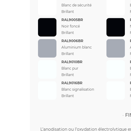
Blanc de sécurité
Brillant
RAL9005BR
Noir foncé
Brillant
RAL9006BR
Aluminium blanc
Brillant
RAL9010BR
Blanc pur
Brillant
RAL9016BR
Blanc signalisation
Brillant
FI
L’anodisation ou l’oxydation électrolytique e