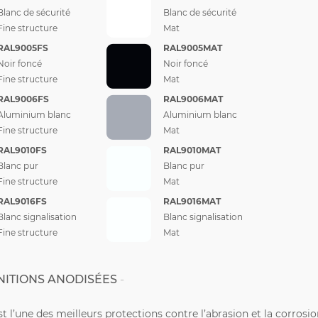
Blanc de sécurité
Blanc de sécurité
Fine structure
Mat
RAL9005FS
RAL9005MAT
Noir foncé
Noir foncé
Fine structure
Mat
RAL9006FS
RAL9006MAT
Aluminium blanc
Aluminium blanc
Fine structure
Mat
RAL9010FS
RAL9010MAT
Blanc pur
Blanc pur
Fine structure
Mat
RAL9016FS
RAL9016MAT
Blanc signalisation
Blanc signalisation
Fine structure
Mat
NITIONS ANODISÉES
st l’une des meilleurs protections contre l’abrasion et la corrosi