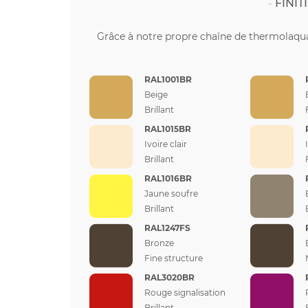
FINI
Grâce à notre propre chaîne de thermolaqua
RAL1001BR
Beige
Brillant
RAL1015BR
Ivoire clair
Brillant
RAL1016BR
Jaune soufre
Brillant
RAL1247FS
Bronze
Fine structure
RAL3020BR
Rouge signalisation
Brillant