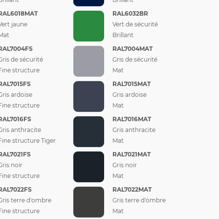
RAL6018MAT
RAL6032BR
Vert jaune
Vert de sécurité
Mat
Brillant
RAL7004FS
RAL7004MAT
Gris de sécurité
Gris de sécurité
Fine structure
Mat
RAL7015FS
RAL7015MAT
Gris ardoise
Gris ardoise
Fine structure
Mat
RAL7016FS
RAL7016MAT
Gris anthracite
Gris anthracite
Fine structure Tiger
Mat
RAL7021FS
RAL7021MAT
Gris noir
Gris noir
Fine structure
Mat
RAL7022FS
RAL7022MAT
Gris terre d'ombre
Gris terre d'ombre
Fine structure
Mat