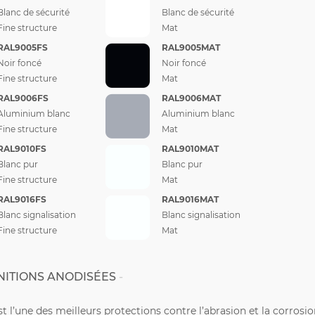
Blanc de sécurité
Blanc de sécurité
Fine structure
Mat
RAL9005FS
RAL9005MAT
Noir foncé
Noir foncé
Fine structure
Mat
RAL9006FS
RAL9006MAT
Aluminium blanc
Aluminium blanc
Fine structure
Mat
RAL9010FS
RAL9010MAT
Blanc pur
Blanc pur
Fine structure
Mat
RAL9016FS
RAL9016MAT
Blanc signalisation
Blanc signalisation
Fine structure
Mat
NITIONS ANODISÉES
st l’une des meilleurs protections contre l’abrasion et la corrosi