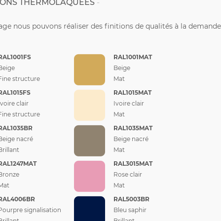
TIONS THERMOLAQUÉES
ge nous pouvons réaliser des finitions de qualités à la demande
RAL1001FS
RAL1001MAT
Beige
Beige
Fine structure
Mat
RAL1015FS
RAL1015MAT
Ivoire clair
Ivoire clair
Fine structure
Mat
RAL1035BR
RAL1035MAT
Beige nacré
Beige nacré
Brillant
Mat
RAL1247MAT
RAL3015MAT
Bronze
Rose clair
Mat
Mat
RAL4006BR
RAL5003BR
Pourpre signalisation
Bleu saphir
Brillant
Brillant