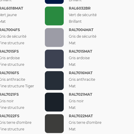
RAL6018MAT
RAL6032BR
Vert jaune
Vert de sécurité
Mat
Brillant
RAL7004FS
RAL7004MAT
Gris de sécurité
Gris de sécurité
Fine structure
Mat
RAL7015FS
RAL7015MAT
Gris ardoise
Gris ardoise
Fine structure
Mat
RAL7016FS
RAL7016MAT
Gris anthracite
Gris anthracite
Fine structure Tiger
Mat
RAL7021FS
RAL7021MAT
Gris noir
Gris noir
Fine structure
Mat
RAL7022FS
RAL7022MAT
Gris terre d'ombre
Gris terre d'ombre
Fine structure
Mat