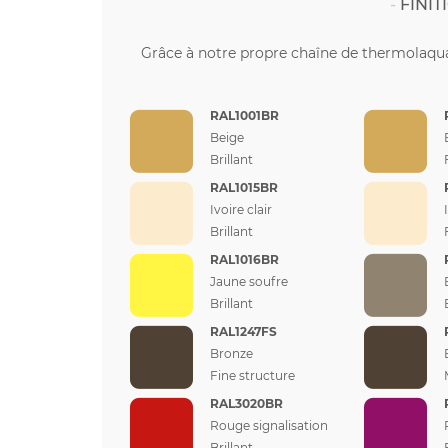
FINI
Grâce à notre propre chaîne de thermolaqua
RAL1001BR
Beige
Brillant
RAL1015BR
Ivoire clair
Brillant
RAL1016BR
Jaune soufre
Brillant
RAL1247FS
Bronze
Fine structure
RAL3020BR
Rouge signalisation
Brillant