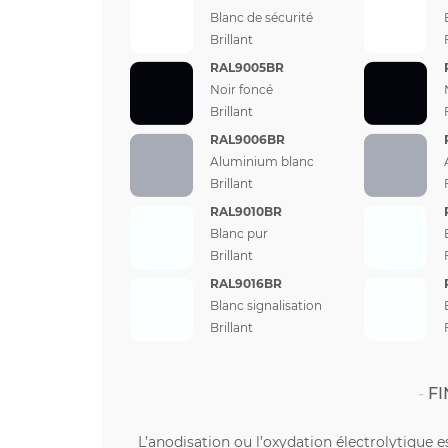
Blanc de sécurité
Brillant
RAL9005BR
Noir foncé
Brillant
RAL9006BR
Aluminium blanc
Brillant
RAL9010BR
Blanc pur
Brillant
RAL9016BR
Blanc signalisation
Brillant
FI
L’anodisation ou l’oxydation électrolytique e