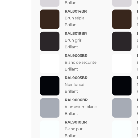
Brillant
RAL8014BR
Brun sépia
Brillant
RAL8019BR
Brun gris
Brillant
RAL9003BR
Blanc de sécurité
Brillant
RAL9005BR
Noir foncé
Brillant
RAL9006BR
Aluminium blanc
Brillant
RAL9010BR
Blanc pur
Brillant