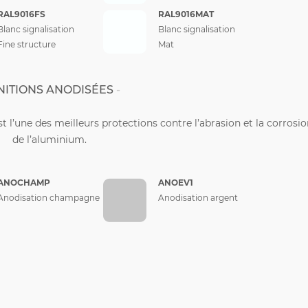
RAL9016FS
RAL9016MAT
Blanc signalisation
Blanc signalisation
Fine structure
Mat
NITIONS ANODISÉES
st l’une des meilleurs protections contre l’abrasion et la corrosi
de l’aluminium.
ANOCHAMP
ANOEV1
Anodisation champagne
Anodisation argent