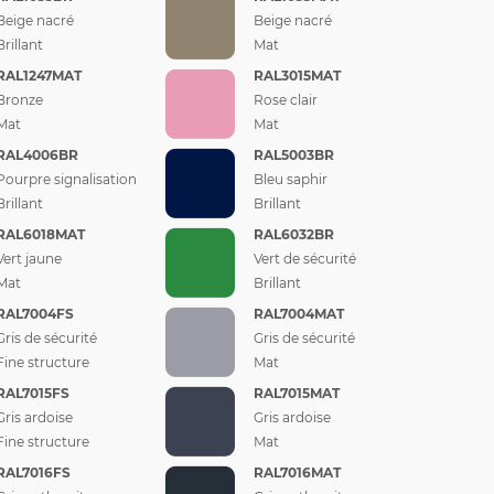
Beige nacré
Beige nacré
Brillant
Mat
RAL1247MAT
RAL3015MAT
Bronze
Rose clair
Mat
Mat
RAL4006BR
RAL5003BR
Pourpre signalisation
Bleu saphir
Brillant
Brillant
RAL6018MAT
RAL6032BR
Vert jaune
Vert de sécurité
Mat
Brillant
RAL7004FS
RAL7004MAT
Gris de sécurité
Gris de sécurité
Fine structure
Mat
RAL7015FS
RAL7015MAT
Gris ardoise
Gris ardoise
Fine structure
Mat
RAL7016FS
RAL7016MAT