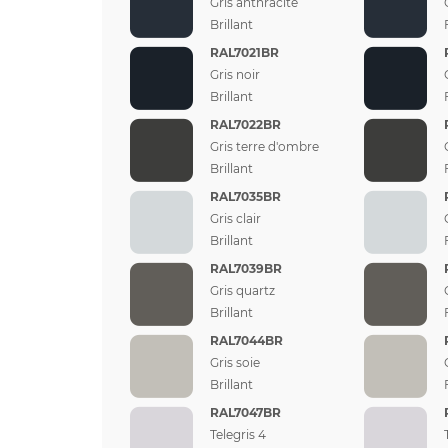
Gris anthracite
Brillant
RAL7021BR
Gris noir
Brillant
RAL7022BR
Gris terre d'ombre
Brillant
RAL7035BR
Gris clair
Brillant
RAL7039BR
Gris quartz
Brillant
RAL7044BR
Gris soie
Brillant
RAL7047BR
Telegris 4