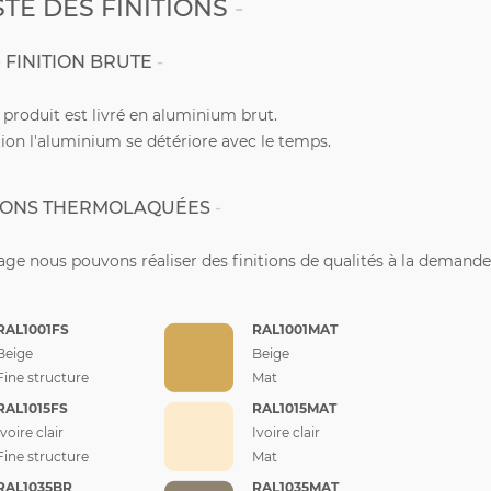
STE DES FINITIONS
FINITION BRUTE
e produit est livré en aluminium brut.
ion l'aluminium se détériore avec le temps.
TIONS THERMOLAQUÉES
ge nous pouvons réaliser des finitions de qualités à la demande
RAL1001FS
RAL1001MAT
Beige
Beige
Fine structure
Mat
RAL1015FS
RAL1015MAT
Ivoire clair
Ivoire clair
Fine structure
Mat
RAL1035BR
RAL1035MAT