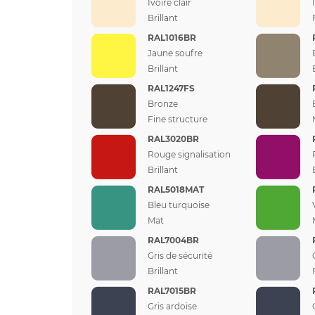
Ivoire clair
Brillant
RAL1016BR
Jaune soufre
Brillant
RAL1247FS
Bronze
Fine structure
RAL3020BR
Rouge signalisation
Brillant
RAL5018MAT
Bleu turquoise
Mat
RAL7004BR
Gris de sécurité
Brillant
RAL7015BR
Gris ardoise