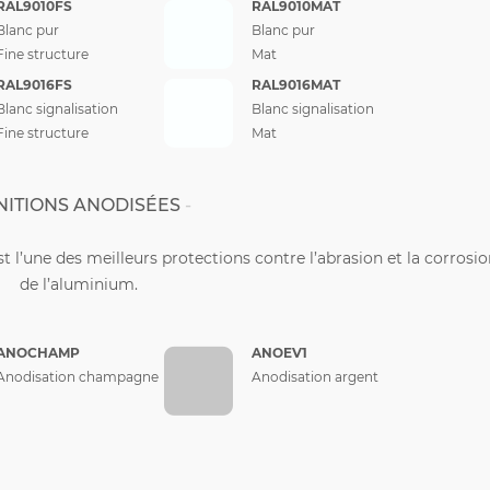
RAL9010FS
RAL9010MAT
Blanc pur
Blanc pur
Fine structure
Mat
RAL9016FS
RAL9016MAT
Blanc signalisation
Blanc signalisation
Fine structure
Mat
NITIONS ANODISÉES
st l’une des meilleurs protections contre l’abrasion et la corrosi
de l’aluminium.
ANOCHAMP
ANOEV1
Anodisation champagne
Anodisation argent