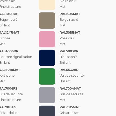
Ivoire clair
Ivoire clair
Fine structure
Mat
RAL1035BR
RAL1035MAT
Beige nacré
Beige nacré
Brillant
Mat
RAL1247MAT
RAL3015MAT
Bronze
Rose clair
Mat
Mat
RAL4006BR
RAL5003BR
Pourpre signalisation
Bleu saphir
Brillant
Brillant
RAL6018MAT
RAL6032BR
Vert jaune
Vert de sécurité
Mat
Brillant
RAL7004FS
RAL7004MAT
Gris de sécurité
Gris de sécurité
Fine structure
Mat
RAL7015FS
RAL7015MAT
Gris ardoise
Gris ardoise