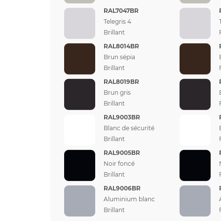
RAL7047BR
Telegris 4
Brillant
RAL8014BR
Brun sépia
Brillant
RAL8019BR
Brun gris
Brillant
RAL9003BR
Blanc de sécurité
Brillant
RAL9005BR
Noir foncé
Brillant
RAL9006BR
Aluminium blanc
Brillant