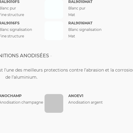
RAL9010FS
RAL9010MAT
Blanc pur
Blanc pur
Fine structure
Mat
RAL9016FS
RAL9016MAT
Blanc signalisation
Blanc signalisation
Fine structure
Mat
NITIONS ANODISÉES
st l’une des meilleurs protections contre l’abrasion et la corrosi
de l’aluminium.
ANOCHAMP
ANOEV1
Anodisation champagne
Anodisation argent