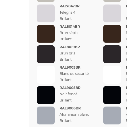
RAL7047BR
Telegris 4
Brillant
RAL8014BR
Brun sépia
Brillant
RAL8019BR
Brun gris
Brillant
RAL9003BR
Blanc de sécurité
Brillant
RAL9005BR
Noir foncé
Brillant
RAL9006BR
Aluminium blanc
Brillant