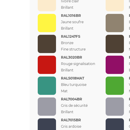
Ivoire clair
Brillant
RAL1016BR
Jaune soufre
Brillant
RAL1247FS
Bronze
Fine structure
RAL3020BR
Rouge signalisation
Brillant
RAL5018MAT
Bleu turquoise
Mat
RAL7004BR
Gris de sécurité
Brillant
RAL7015BR
Gris ardoise