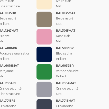
Ivoire clair
Ivoire clair
Fine structure
Mat
RAL1035BR
RAL1035MAT
Beige nacré
Beige nacré
Brillant
Mat
RAL1247MAT
RAL3015MAT
Bronze
Rose clair
Mat
Mat
RAL4006BR
RAL5003BR
Pourpre signalisation
Bleu saphir
Brillant
Brillant
RAL6018MAT
RAL6032BR
Vert jaune
Vert de sécurité
Mat
Brillant
RAL7004FS
RAL7004MAT
Gris de sécurité
Gris de sécurité
Fine structure
Mat
RAL7015FS
RAL7015MAT
Gris ardoise
Gris ardoise