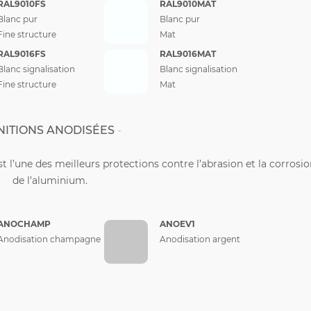
RAL9010FS
RAL9010MAT
Blanc pur
Blanc pur
Fine structure
Mat
RAL9016FS
RAL9016MAT
Blanc signalisation
Blanc signalisation
Fine structure
Mat
NITIONS ANODISÉES
st l’une des meilleurs protections contre l’abrasion et la corrosi
de l’aluminium.
ANOCHAMP
ANOEV1
Anodisation champagne
Anodisation argent