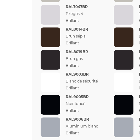
RAL7047BR
Telegris 4
Brillant
RAL8014BR
Brun sépia
Brillant
RAL8019BR
Brun gris
Brillant
RAL9003BR
Blanc de sécurité
Brillant
RAL9005BR
Noir foncé
Brillant
RAL9006BR
Aluminium blanc
Brillant