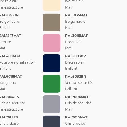
Ivoire clair
Ivoire clair
Fine structure
Mat
RAL1035BR
RAL1035MAT
Beige nacré
Beige nacré
Brillant
Mat
RAL1247MAT
RAL3015MAT
Bronze
Rose clair
Mat
Mat
RAL4006BR
RAL5003BR
Pourpre signalisation
Bleu saphir
Brillant
Brillant
RAL6018MAT
RAL6032BR
Vert jaune
Vert de sécurité
Mat
Brillant
RAL7004FS
RAL7004MAT
Gris de sécurité
Gris de sécurité
Fine structure
Mat
RAL7015FS
RAL7015MAT
Gris ardoise
Gris ardoise