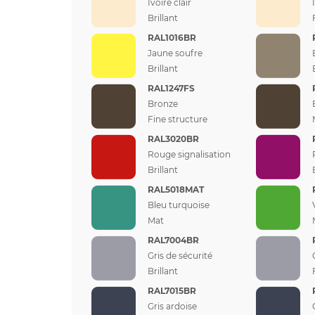
Ivoire clair
Brillant
RAL1016BR
Jaune soufre
Brillant
RAL1247FS
Bronze
Fine structure
RAL3020BR
Rouge signalisation
Brillant
RAL5018MAT
Bleu turquoise
Mat
RAL7004BR
Gris de sécurité
Brillant
RAL7015BR
Gris ardoise