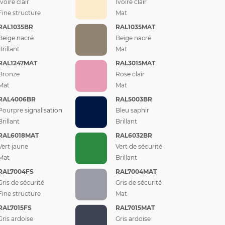
Ivoire clair
Ivoire clair
Fine structure
Mat
RAL1035BR
RAL1035MAT
Beige nacré
Beige nacré
Brillant
Mat
RAL1247MAT
RAL3015MAT
Bronze
Rose clair
Mat
Mat
RAL4006BR
RAL5003BR
Pourpre signalisation
Bleu saphir
Brillant
Brillant
RAL6018MAT
RAL6032BR
Vert jaune
Vert de sécurité
Mat
Brillant
RAL7004FS
RAL7004MAT
Gris de sécurité
Gris de sécurité
Fine structure
Mat
RAL7015FS
RAL7015MAT
Gris ardoise
Gris ardoise