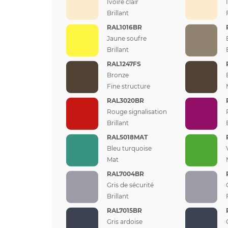
Ivoire clair
Brillant
RAL1016BR
Jaune soufre
Brillant
RAL1247FS
Bronze
Fine structure
RAL3020BR
Rouge signalisation
Brillant
RAL5018MAT
Bleu turquoise
Mat
RAL7004BR
Gris de sécurité
Brillant
RAL7015BR
Gris ardoise