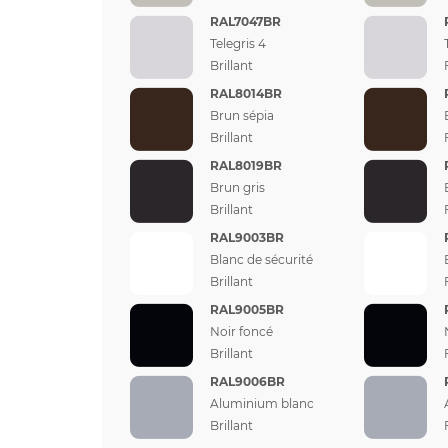
RAL7047BR
Telegris 4
Brillant
RAL8014BR
Brun sépia
Brillant
RAL8019BR
Brun gris
Brillant
RAL9003BR
Blanc de sécurité
Brillant
RAL9005BR
Noir foncé
Brillant
RAL9006BR
Aluminium blanc
Brillant