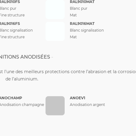
RAL9010FS
RAL9010MAT
Blanc pur
Blanc pur
Fine structure
Mat
RAL9016FS
RAL9016MAT
Blanc signalisation
Blanc signalisation
Fine structure
Mat
NITIONS ANODISÉES
st l’une des meilleurs protections contre l’abrasion et la corrosi
de l’aluminium.
ANOCHAMP
ANOEV1
Anodisation champagne
Anodisation argent