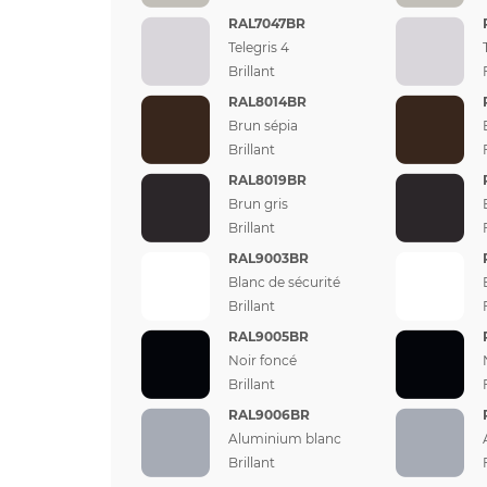
RAL7047BR
Telegris 4
Brillant
RAL8014BR
Brun sépia
Brillant
RAL8019BR
Brun gris
Brillant
RAL9003BR
Blanc de sécurité
Brillant
RAL9005BR
Noir foncé
Brillant
RAL9006BR
Aluminium blanc
Brillant