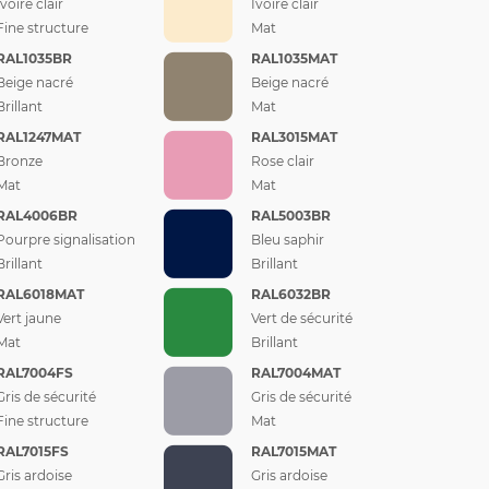
Ivoire clair
Ivoire clair
Fine structure
Mat
RAL1035BR
RAL1035MAT
Beige nacré
Beige nacré
Brillant
Mat
RAL1247MAT
RAL3015MAT
Bronze
Rose clair
Mat
Mat
RAL4006BR
RAL5003BR
Pourpre signalisation
Bleu saphir
Brillant
Brillant
RAL6018MAT
RAL6032BR
Vert jaune
Vert de sécurité
Mat
Brillant
RAL7004FS
RAL7004MAT
Gris de sécurité
Gris de sécurité
Fine structure
Mat
RAL7015FS
RAL7015MAT
Gris ardoise
Gris ardoise