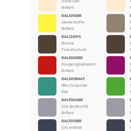
Ivoire clair
Brillant
RAL1016BR
Jaune soufre
Brillant
RAL1247FS
Bronze
Fine structure
RAL3020BR
Rouge signalisation
Brillant
RAL5018MAT
Bleu turquoise
Mat
RAL7004BR
Gris de sécurité
Brillant
RAL7015BR
Gris ardoise