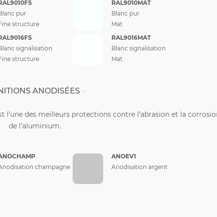
RAL9010FS
RAL9010MAT
Blanc pur
Blanc pur
Fine structure
Mat
RAL9016FS
RAL9016MAT
Blanc signalisation
Blanc signalisation
Fine structure
Mat
NITIONS ANODISÉES
st l’une des meilleurs protections contre l’abrasion et la corrosi
de l’aluminium.
ANOCHAMP
ANOEV1
Anodisation champagne
Anodisation argent