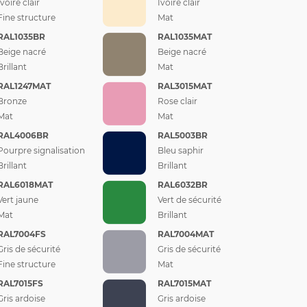
Ivoire clair
Ivoire clair
Fine structure
Mat
RAL1035BR
RAL1035MAT
Beige nacré
Beige nacré
Brillant
Mat
RAL1247MAT
RAL3015MAT
Bronze
Rose clair
Mat
Mat
RAL4006BR
RAL5003BR
Pourpre signalisation
Bleu saphir
Brillant
Brillant
RAL6018MAT
RAL6032BR
Vert jaune
Vert de sécurité
Mat
Brillant
RAL7004FS
RAL7004MAT
Gris de sécurité
Gris de sécurité
Fine structure
Mat
RAL7015FS
RAL7015MAT
Gris ardoise
Gris ardoise