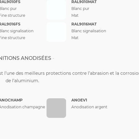
RAL9010FS
RAL9010MAT
Blanc pur
Blanc pur
Fine structure
Mat
RAL9016FS
RAL9016MAT
Blanc signalisation
Blanc signalisation
Fine structure
Mat
NITIONS ANODISÉES
st l’une des meilleurs protections contre l’abrasion et la corrosi
de l’aluminium.
ANOCHAMP
ANOEV1
Anodisation champagne
Anodisation argent