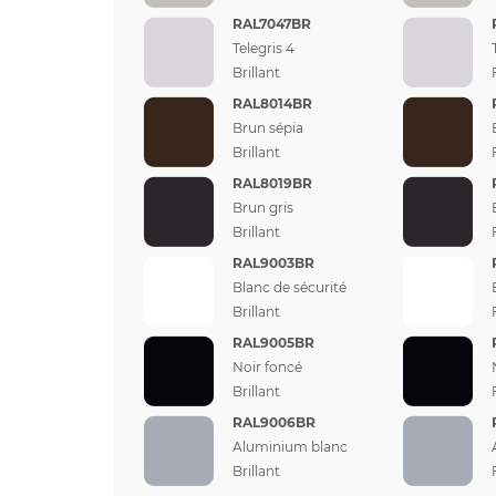
RAL7047BR
Telegris 4
Brillant
RAL8014BR
Brun sépia
Brillant
RAL8019BR
Brun gris
Brillant
RAL9003BR
Blanc de sécurité
Brillant
RAL9005BR
Noir foncé
Brillant
RAL9006BR
Aluminium blanc
Brillant