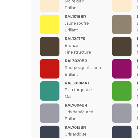
Ivoire clair
Brillant
RAL1016BR
Jaune soufre
Brillant
RAL1247FS
Bronze
Fine structure
RAL3020BR
Rouge signalisation
Brillant
RAL5018MAT
Bleu turquoise
Mat
RAL7004BR
Gris de sécurité
Brillant
RAL7015BR
Gris ardoise