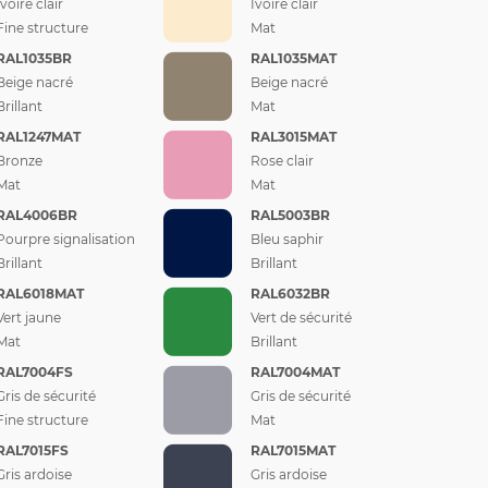
Ivoire clair
Ivoire clair
Fine structure
Mat
RAL1035BR
RAL1035MAT
Beige nacré
Beige nacré
Brillant
Mat
RAL1247MAT
RAL3015MAT
Bronze
Rose clair
Mat
Mat
RAL4006BR
RAL5003BR
Pourpre signalisation
Bleu saphir
Brillant
Brillant
RAL6018MAT
RAL6032BR
Vert jaune
Vert de sécurité
Mat
Brillant
RAL7004FS
RAL7004MAT
Gris de sécurité
Gris de sécurité
Fine structure
Mat
RAL7015FS
RAL7015MAT
Gris ardoise
Gris ardoise