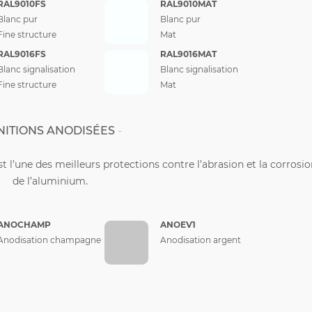
RAL9010FS
RAL9010MAT
Blanc pur
Blanc pur
Fine structure
Mat
RAL9016FS
RAL9016MAT
Blanc signalisation
Blanc signalisation
Fine structure
Mat
NITIONS ANODISÉES
st l’une des meilleurs protections contre l’abrasion et la corrosi
de l’aluminium.
ANOCHAMP
ANOEV1
Anodisation champagne
Anodisation argent