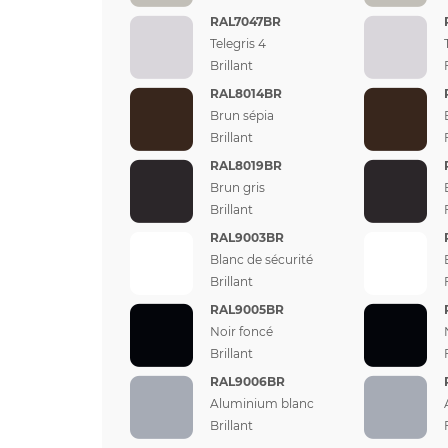
RAL7047BR
Telegris 4
Brillant
RAL8014BR
Brun sépia
Brillant
RAL8019BR
Brun gris
Brillant
RAL9003BR
Blanc de sécurité
Brillant
RAL9005BR
Noir foncé
Brillant
RAL9006BR
Aluminium blanc
Brillant