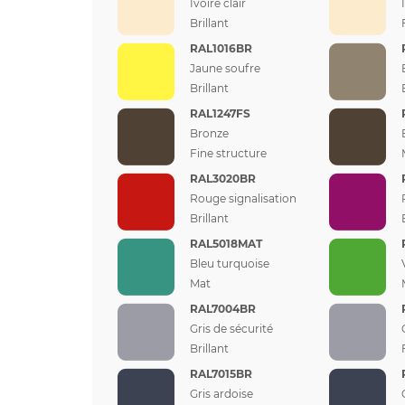
Ivoire clair
Brillant
RAL1016BR
Jaune soufre
Brillant
RAL1247FS
Bronze
Fine structure
RAL3020BR
Rouge signalisation
Brillant
RAL5018MAT
Bleu turquoise
Mat
RAL7004BR
Gris de sécurité
Brillant
RAL7015BR
Gris ardoise