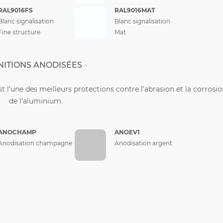
RAL9016FS
RAL9016MAT
Blanc signalisation
Blanc signalisation
Fine structure
Mat
NITIONS ANODISÉES
st l’une des meilleurs protections contre l’abrasion et la corrosi
de l’aluminium.
ANOCHAMP
ANOEV1
Anodisation champagne
Anodisation argent