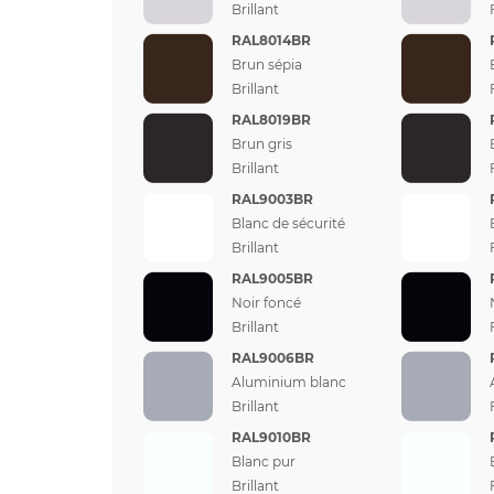
Brillant
RAL8014BR
Brun sépia
Brillant
RAL8019BR
Brun gris
Brillant
RAL9003BR
Blanc de sécurité
Brillant
RAL9005BR
Noir foncé
Brillant
RAL9006BR
Aluminium blanc
Brillant
RAL9010BR
Blanc pur
Brillant