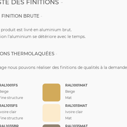
STE DES FINITIONS
FINITION BRUTE
e produit est livré en aluminium brut.
ion l'aluminium se détériore avec le temps.
TIONS THERMOLAQUÉES
ge nous pouvons réaliser des finitions de qualités à la demande
RAL1001FS
RAL1001MAT
Beige
Beige
Fine structure
Mat
RAL1015FS
RAL1015MAT
Ivoire clair
Ivoire clair
Fine structure
Mat
RAL1035BR
RAL1035MAT