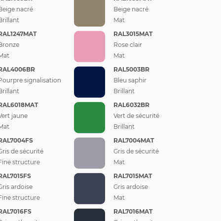
Beige nacré
Beige nacré
Brillant
Mat
RAL1247MAT
RAL3015MAT
Bronze
Rose clair
Mat
Mat
RAL4006BR
RAL5003BR
Pourpre signalisation
Bleu saphir
Brillant
Brillant
RAL6018MAT
RAL6032BR
Vert jaune
Vert de sécurité
Mat
Brillant
RAL7004FS
RAL7004MAT
Gris de sécurité
Gris de sécurité
Fine structure
Mat
RAL7015FS
RAL7015MAT
Gris ardoise
Gris ardoise
Fine structure
Mat
RAL7016FS
RAL7016MAT