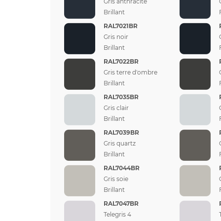
Gris anthracite
Brillant
RAL7021BR
Gris noir
Brillant
RAL7022BR
Gris terre d'ombre
Brillant
RAL7035BR
Gris clair
Brillant
RAL7039BR
Gris quartz
Brillant
RAL7044BR
Gris soie
Brillant
RAL7047BR
Telegris 4