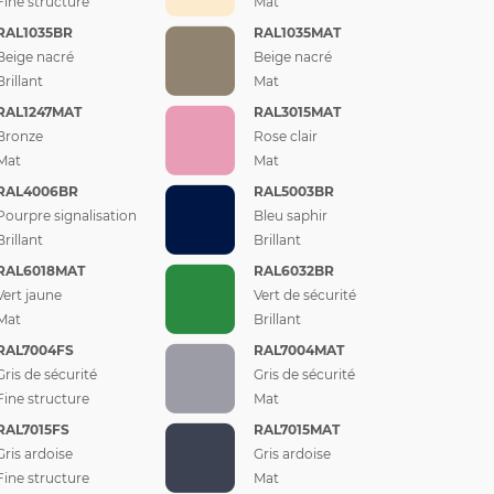
Fine structure
Mat
RAL1035BR
RAL1035MAT
Beige nacré
Beige nacré
Brillant
Mat
RAL1247MAT
RAL3015MAT
Bronze
Rose clair
Mat
Mat
RAL4006BR
RAL5003BR
Pourpre signalisation
Bleu saphir
Brillant
Brillant
RAL6018MAT
RAL6032BR
Vert jaune
Vert de sécurité
Mat
Brillant
RAL7004FS
RAL7004MAT
Gris de sécurité
Gris de sécurité
Fine structure
Mat
RAL7015FS
RAL7015MAT
Gris ardoise
Gris ardoise
Fine structure
Mat