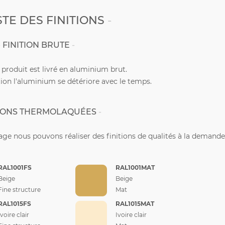
STE DES FINITIONS
FINITION BRUTE
e produit est livré en aluminium brut.
ion l'aluminium se détériore avec le temps.
TIONS THERMOLAQUÉES
ge nous pouvons réaliser des finitions de qualités à la demande
RAL1001FS
RAL1001MAT
Beige
Beige
Fine structure
Mat
RAL1015FS
RAL1015MAT
Ivoire clair
Ivoire clair