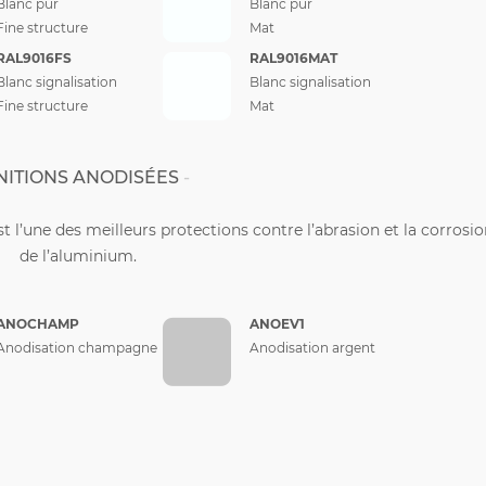
Blanc pur
Blanc pur
Fine structure
Mat
RAL9016FS
RAL9016MAT
Blanc signalisation
Blanc signalisation
Fine structure
Mat
NITIONS ANODISÉES
st l’une des meilleurs protections contre l’abrasion et la corrosi
de l’aluminium.
ANOCHAMP
ANOEV1
Anodisation champagne
Anodisation argent