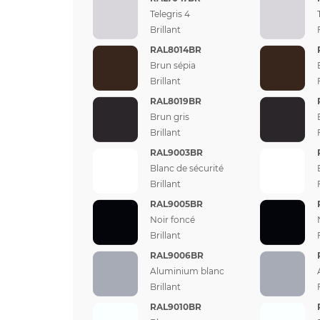
Telegris 4
Brillant
RAL8014BR
Brun sépia
Brillant
RAL8019BR
Brun gris
Brillant
RAL9003BR
Blanc de sécurité
Brillant
RAL9005BR
Noir foncé
Brillant
RAL9006BR
Aluminium blanc
Brillant
RAL9010BR