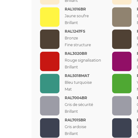
Brillant
RAL1016BR
Jaune soufre
Brillant
RAL1247FS
Bronze
Fine structure
RAL3020BR
Rouge signalisation
Brillant
RAL5018MAT
Bleu turquoise
Mat
RAL7004BR
Gris de sécurité
Brillant
RAL7015BR
Gris ardoise
Brillant